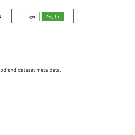
N
Login
Register
hod and dataset meta data.