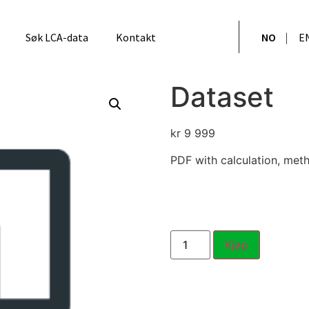
Søk LCA-data
Kontakt
NO
E
Dataset
kr
9 999
PDF with calculation, met
Kjøp