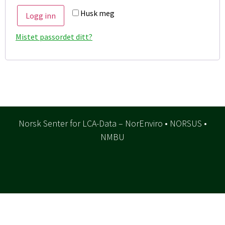
Husk meg
Logg inn
Mistet passordet ditt?
Norsk Senter for LCA-Data – NorEnviro • NORSUS •
NMBU