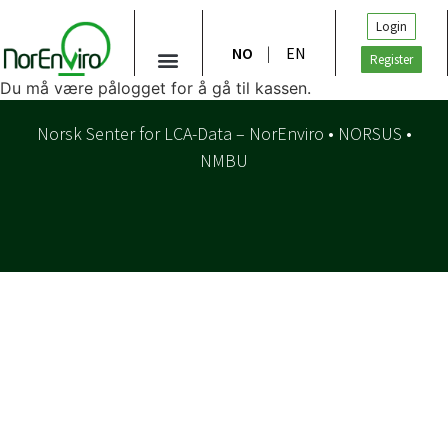
Login
NO
EN
Register
Du må være pålogget for å gå til kassen.
Norsk Senter for LCA-Data – NorEnviro • NORSUS •
NMBU